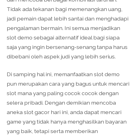
Tidak ada tekanan bagi memenangkan uang,
jadi pemain dapat lebih santai dan menghadapi
pengalaman bermain. Ini semua menjadikan
slot demo sebagai alternatif ideal bagi siapa
saja yang ingin bersenang-senang tanpa harus
dibebani oleh aspek judi yang lebih serius.
Di samping hal ini, memanfaatkan slot demo
pun merupakan cara yang bagus untuk mencari
slot mana yang paling cocok cocok dengan
selera pribadi. Dengan demikian mencoba
aneka slot gacor hari ini, anda dapat mencari
game yang tidak hanya menghasilkan bayaran
yang baik, tetapi serta memberikan