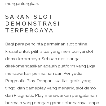
menguntungkan.
SARAN SLOT
DEMONSTRASI
TERPERCAYA
Bagi para pencinta permainan slot online,
krusial untuk pilih situs yang mempunyai slot
demo terpercaya. Sebuah opsi sangat
direkomendasikan adalah platform yang juga
menawarkan permainan dari Penyedia
Pragmatic Play. Dengan kualitas grafis yang
tinggi dan gameplay yang menarik, slot demo
dari Pragmatic Play menawarkan pengalaman
bermain yang dengan game sebenarnya tanpa