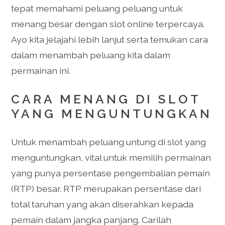
tepat memahami peluang peluang untuk
menang besar dengan slot online terpercaya.
Ayo kita jelajahi lebih lanjut serta temukan cara
dalam menambah peluang kita dalam
permainan ini.
CARA MENANG DI SLOT
YANG MENGUNTUNGKAN
Untuk menambah peluang untung di slot yang
menguntungkan, vital untuk memilih permainan
yang punya persentase pengembalian pemain
(RTP) besar. RTP merupakan persentase dari
total taruhan yang akan diserahkan kepada
pemain dalam jangka panjang. Carilah