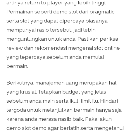
artinya return to player yang lebih tinggi.
Permainan seperti demo slot dari pragmatic
serta slot yang dapat dipercaya biasanya
mempunyai rasio tersebut, jadi lebih
menguntungkan untuk anda. Pastikan periksa
review dan rekomendasi mengenai slot online
yang tepercaya sebelum anda memulai
bermain.
Berikutnya, manajemen uang merupakan hal
yang krusial. Tetapkan budget yang jelas
sebelum anda main serta ikuti limit itu. Hindari
tergoda untuk melanjutkan bermain hanya saja
karena anda merasa nasib baik. Pakai akun
demo slot demo agar berlatih serta mengetahui