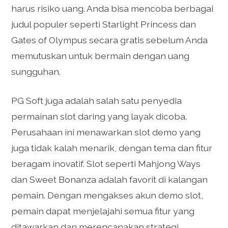
harus risiko uang. Anda bisa mencoba berbagai
judul populer seperti Starlight Princess dan
Gates of Olympus secara gratis sebelum Anda
memutuskan untuk bermain dengan uang
sungguhan.
PG Soft juga adalah salah satu penyedia
permainan slot daring yang layak dicoba.
Perusahaan ini menawarkan slot demo yang
juga tidak kalah menarik, dengan tema dan fitur
beragam inovatif. Slot seperti Mahjong Ways
dan Sweet Bonanza adalah favorit di kalangan
pemain. Dengan mengakses akun demo slot,
pemain dapat menjelajahi semua fitur yang
ditawarkan dan merencanakan strategi