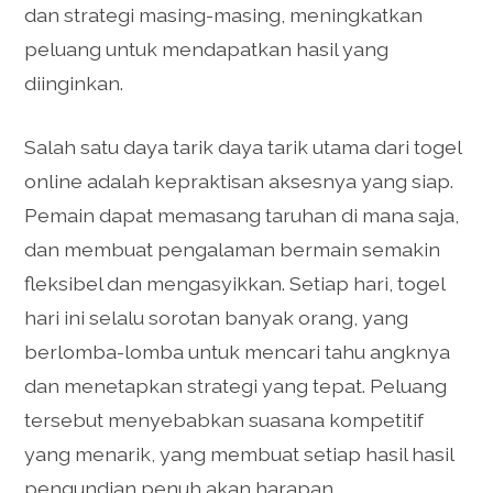
dan strategi masing-masing, meningkatkan
peluang untuk mendapatkan hasil yang
diinginkan.
Salah satu daya tarik daya tarik utama dari togel
online adalah kepraktisan aksesnya yang siap.
Pemain dapat memasang taruhan di mana saja,
dan membuat pengalaman bermain semakin
fleksibel dan mengasyikkan. Setiap hari, togel
hari ini selalu sorotan banyak orang, yang
berlomba-lomba untuk mencari tahu angknya
dan menetapkan strategi yang tepat. Peluang
tersebut menyebabkan suasana kompetitif
yang menarik, yang membuat setiap hasil hasil
pengundian penuh akan harapan.