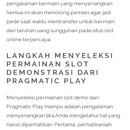
pengalaman bermain yang menyenangkan.
Semua ini akan menolong pemain agar jadi
pede saat waktu mentransfer untuk bermain
dari taruhan uang sungguhan pada situs slot
online terpercaya.
LANGKAH MENYELEKSI
PERMAINAN SLOT
DEMONSTRASI DARI
PRAGMATIC PLAY
Menyeleksi permainan slot demo dari
Pragmatic Play mampu adalah pengalaman
menyenangkan jika Anda mengetahui hal yang
harus diperhatikan. Pertama, perhatikanlah