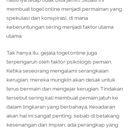
membuat togel online menjadi permainan yang
spekulasi dan konspirasi, di mana
keberuntungan sering menjadi faktor utama
utama.
Tak hanya itu, gejala togel online juga
terpengaruh oleh faktor psikologis pemain.
Ketika seseorang mengalami serangkaian
kerugian, mereka mungkin akan desak untuk
terus bermain dan mengejar kerugian. Tindakan
tersebut sering kali membuat pemain jatuh ke
dalam lingkaran yang berbahaya. Kesadaran
akan hal ini sangat penting, sebab di belakang
kesenangan dan impian, ada perangkap yang