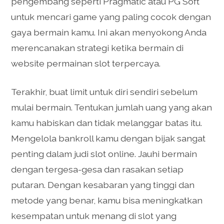
pengembang seperti Pragmatic atau PG Soft
untuk mencari game yang paling cocok dengan
gaya bermain kamu. Ini akan menyokong Anda
merencanakan strategi ketika bermain di
website permainan slot terpercaya.
Terakhir, buat limit untuk diri sendiri sebelum
mulai bermain. Tentukan jumlah uang yang akan
kamu habiskan dan tidak melanggar batas itu.
Mengelola bankroll kamu dengan bijak sangat
penting dalam judi slot online. Jauhi bermain
dengan tergesa-gesa dan rasakan setiap
putaran. Dengan kesabaran yang tinggi dan
metode yang benar, kamu bisa meningkatkan
kesempatan untuk menang di slot yang