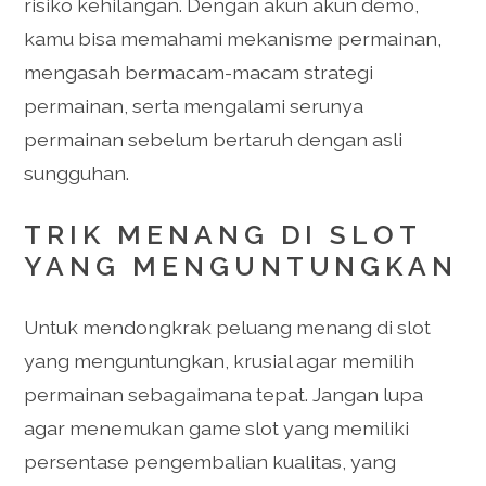
risiko kehilangan. Dengan akun akun demo,
kamu bisa memahami mekanisme permainan,
mengasah bermacam-macam strategi
permainan, serta mengalami serunya
permainan sebelum bertaruh dengan asli
sungguhan.
TRIK MENANG DI SLOT
YANG MENGUNTUNGKAN
Untuk mendongkrak peluang menang di slot
yang menguntungkan, krusial agar memilih
permainan sebagaimana tepat. Jangan lupa
agar menemukan game slot yang memiliki
persentase pengembalian kualitas, yang