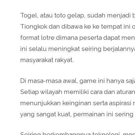
Togel, atau toto gelap, sudah menjadi 
Tiongkok dan dibawa ke ke tempat ini o
format lotre dimana peserta dapat men
ini selalu meningkat seiring berjalan
masyarakat rakyat.
Di masa-masa awal, game ini hanya saj
Setiap wilayah memiliki cara dan atur
menunjukkan keinginan serta aspirasi 
yang sangat kuat, permainan ini serin
Seiring berkembangnya teknologi, mo