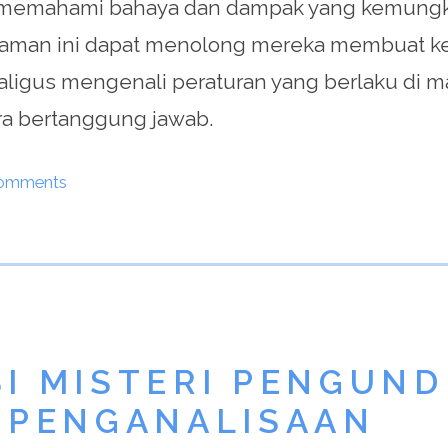
a memahami bahaya dan dampak yang kemungkin
haman ini dapat menolong mereka membuat ke
ligus mengenali peraturan yang berlaku di m
ra bertanggung jawab.
omments
I MISTERI PENGUND
 PENGANALISAAN