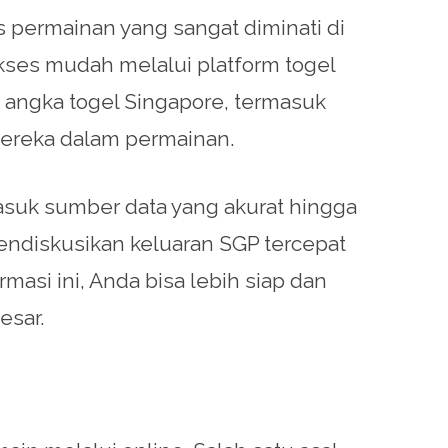
s permainan yang sangat diminati di
kses mudah melalui platform togel
 angka togel Singapore, termasuk
mereka dalam permainan.
masuk sumber data yang akurat hingga
endiskusikan keluaran SGP tercepat
si ini, Anda bisa lebih siap dan
esar.