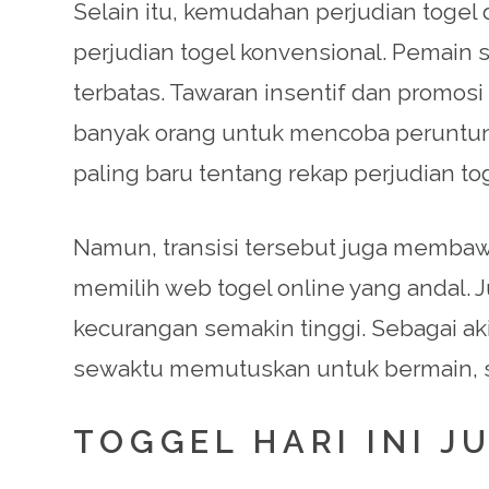
Selain itu, kemudahan perjudian togel
perjudian togel konvensional. Pemain 
terbatas. Tawaran insentif dan promosi 
banyak orang untuk mencoba peruntun
paling baru tentang rekap perjudian tog
Namun, transisi tersebut juga membawa
memilih web togel online yang andal. 
kecurangan semakin tinggi. Sebagai a
sewaktu memutuskan untuk bermain, s
TOGGEL HARI INI 