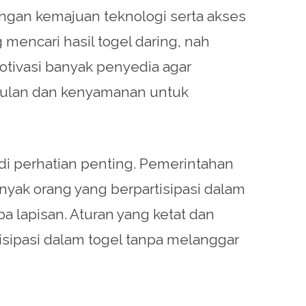
dengan kemajuan teknologi serta akses
mencari hasil togel daring, nah
tivasi banyak penyedia agar
ulan dan kenyamanan untuk
jadi perhatian penting. Pemerintahan
nyak orang yang berpartisipasi dalam
a lapisan. Aturan yang ketat dan
isipasi dalam togel tanpa melanggar