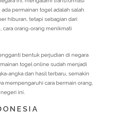
egara ini, mengalami transformasi
g ada permainan togel adalah salah
r hiburan, tetapi sebagian dari
u, cara orang-orang menikmati
engganti bentuk perjudian di negara
rmainan togel online sudah menjadi
gka-angka dan hasil terbaru, semakin
anya mempengaruhi cara bermain orang,
negeri ini.
DONESIA