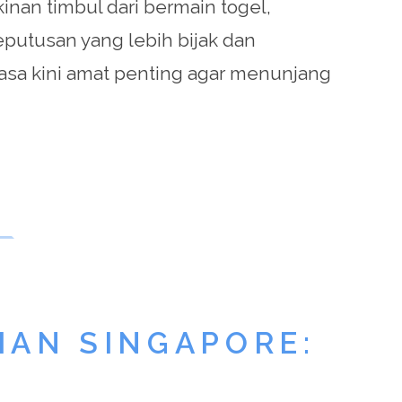
an timbul dari bermain togel,
putusan yang lebih bijak dan
asa kini amat penting agar menunjang
IAN SINGAPORE: