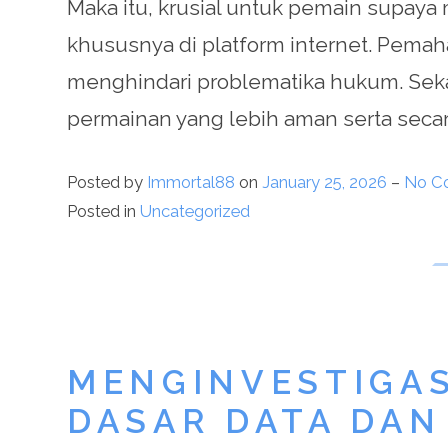
Maka itu, krusial untuk pemain supay
khususnya di platform internet. Pema
menghindari problematika hukum. Seka
permainan yang lebih aman serta seca
Posted by
Immortal88
on
January 25, 2026
–
No C
Posted in
Uncategorized
MENGINVESTIGAS
DASAR DATA DAN