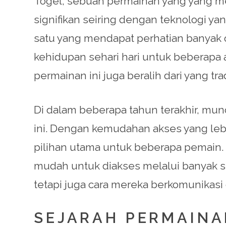
Togel, sebuah permainan yang yang mem
signifikan seiring dengan teknologi ya
satu yang mendapat perhatian banyak o
kehidupan sehari hari untuk beberapa 
permainan ini juga beralih dari yang trad
Di dalam beberapa tahun terakhir, mun
ini. Dengan kemudahan akses yang leb
pilihan utama untuk beberapa pemain. 
mudah untuk diakses melalui banyak sit
tetapi juga cara mereka berkomunikasi d
SEJARAH PERMAINA